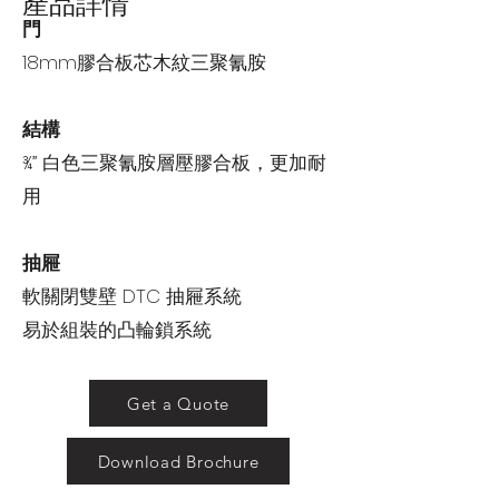
產品詳情
門
18mm膠合板芯木紋三聚氰胺
結構
¾” 白色三聚氰胺層壓膠合板，更加耐
用
抽屜
軟關閉雙壁 DTC 抽屜系統
易於組裝的凸輪鎖系統
Get a Quote
Download Brochure