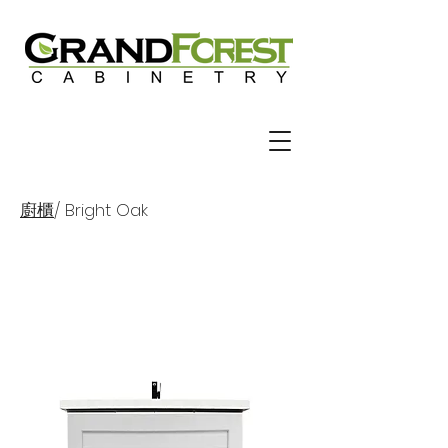
廚櫃
/ Bright Oak